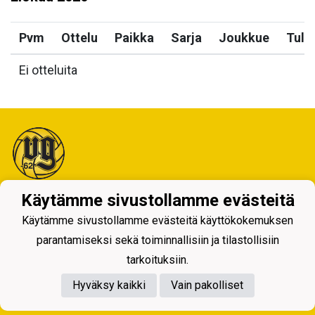
Pvm
Ottelu
Paikka
Sarja
Joukkue
Tulo
Ei otteluita
Käytämme sivustollamme evästeitä
Tietosuojaseloste
Käytämme sivustollamme evästeitä käyttökokemuksen
parantamiseksi sekä toiminnallisiin ja tilastollisiin
tarkoituksiin.
Hyväksy kaikki
Vain pakolliset
Powered by