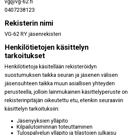
vg@vg-62.fi
0407238123
Rekisterin nimi
VG-62 RY jäsenrekisteri
Henkilötietojen käsittelyn
tarkoitukset
Henkilötietoja käsitellään rekisteröidyn
suostumuksen taikka seuran ja jäsenen välisen
jäsensuhteen taikka muun asiallisen yhteyden
perusteella, jolloin lainmukainen käsittelyperuste on
rekisterinpitäjän oikeutettu etu, etenkin seuraaviin
käsittelyn tarkoituksiin:
Jäsenyyksien ylläpito
Kilpailutoiminnan toteuttaminen
Tulospalvelun ylläpito ja tilastojen julkaisu