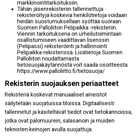
markkinointitarkoituksiin.
Tähän jäsenrekisteriin tallennettuja
rekisteröityjä koskevia henkilötietoja voidaan
heidän suostumuksellaan syöttää suoraan
Suomen Palloliiton Pelipaikka -rekisteriin.
Viennin tarkoituksena on urheilutoimintaan
osallistumiseen vaadittavan lisenssin
(Pelipassi) rekisteröinti ja hallinnointi
Pelipaikka-rekisterissä. Lisätietoja Suomen
Palloliiton noudattamasta
tietosuojakäytännöstä voit saada osoitteesta
https://www.palloliitto.fi/tietosuoja/
Rekisterin suojauksen periaatteet
Rekisteriä koskevat manuaaliset aineistot
säilytetään suojatuissa tiloissa. Digitaalisesti
tallennetut ja käsiteltävät tiedot ovat tietokannoissa,
jotka ovat palomuurein, salasanoin ja muiden
teknisten keinojen avulla suojattuja.