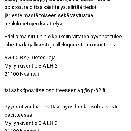
poistoa, rajoittaa käsittelyä, siirtää tiedot
järjestelmästä toiseen sekä vastustaa
henkilötietojen käsittelyä.
Edellä mainittuihin oikeuksiin viitaten pyynnöt tulee
lähettää kirjallisesti ja allekirjoitettuna osoitteella:
VG-62 RY / Tietosuoja
Myllynkiventie 3 A LH 2
21100 Naantali
tai sähköpostitse osoitteeseen vg@vg-62.fi
Pyynnöt voidaan esittää myös henkilökohtaisesti
osoitteessa
Myllynkiventie 3 A LH 2