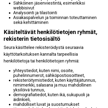
Sähköinen jäsenviestintä, esimerkiksi
webbisivut
Analysointi ja tilastointi
Asiakaspalvelun ja toiminnan toteuttaminen
sekä kehittäminen
Käsiteltävät henkilötietojen ryhmät,
rekisterin tietosisältö
Seura käsittelee rekisteröidystä seuraavia
käyttötarkoituksen kannalta tarpeellisia
henkilötietoja tai henkilötietojen ryhmiä:
yhteystiedot, kuten nimi, osoite,
puhelinnumerot, sähköpostiosoitteet,
rekisteröitymistiedot, kuten käyttäjätunnus,
nimimerkki, salasana ja muu mahdollinen
yksilöivä tunnus,
demografiatiedot, kuten ikä, sukupuoli ja
äidinkieli,
mahdolliset luvat ja suostumukset