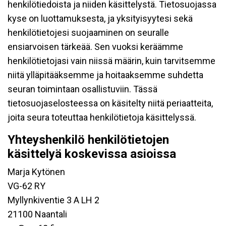
henkilötiedoista ja niiden käsittelystä. Tietosuojassa
kyse on luottamuksesta, ja yksityisyytesi sekä
henkilötietojesi suojaaminen on seuralle
ensiarvoisen tärkeää. Sen vuoksi keräämme
henkilötietojasi vain niissä määrin, kuin tarvitsemme
niitä ylläpitääksemme ja hoitaaksemme suhdetta
seuran toimintaan osallistuviin. Tässä
tietosuojaselosteessa on käsitelty niitä periaatteita,
joita seura toteuttaa henkilötietoja käsittelyssä.
Yhteyshenkilö henkilötietojen
käsittelyä koskevissa asioissa
Marja Kytönen
VG-62 RY
Myllynkiventie 3 A LH 2
21100 Naantali