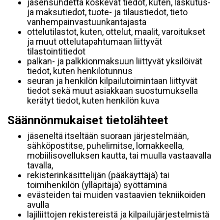
jäsensuhdetta koskevat tiedot, kuten, laskutus-
ja maksutiedot, tuote- ja tilaustiedot, tieto
vanhempainvastuunkantajasta
ottelutilastot, kuten, ottelut, maalit, varoitukset
ja muut ottelutapahtumaan liittyvät
tilastointitiedot
palkan- ja palkkionmaksuun liittyvät yksilöivät
tiedot, kuten henkilötunnus
seuran ja henkilön kilpailutoimintaan liittyvät
tiedot sekä muut asiakkaan suostumuksella
kerätyt tiedot, kuten henkilön kuva
Säännönmukaiset tietolähteet
jäseneltä itseltään suoraan järjestelmään,
sähköpostitse, puhelimitse, lomakkeella,
mobiilisovelluksen kautta, tai muulla vastaavalla
tavalla,
rekisterinkäsittelijän (pääkäyttäjä) tai
toimihenkilön (ylläpitäjä) syöttäminä
evästeiden tai muiden vastaavien tekniikoiden
avulla
lajiliittojen rekistereistä ja kilpailujärjestelmistä