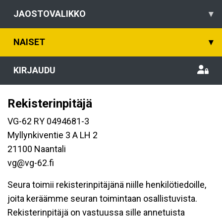
JAOSTOVALIKKO
▾
NAISET
▾
KIRJAUDU
Rekisterinpitäjä
VG-62 RY 0494681-3
Myllynkiventie 3 A LH 2
21100 Naantali
vg@vg-62.fi
Seura toimii rekisterinpitäjänä niille henkilötiedoille,
joita keräämme seuran toimintaan osallistuvista.
Rekisterinpitäjä on vastuussa sille annetuista