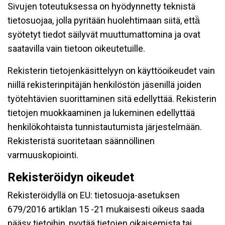
Sivujen toteutuksessa on hyödynnetty teknistä
tietosuojaa, jolla pyritään huolehtimaan siitä, että̈
syötetyt tiedot säilyvät muuttumattomina ja ovat
saatavilla vain tietoon oikeutetuille.
Rekisterin tietojenkäsittelyyn on käyttöoikeudet vain
niillä rekisterinpitäjän henkilöstön jäsenillä joiden
työtehtävien suorittaminen sitä edellyttää. Rekisterin
tietojen muokkaaminen ja lukeminen edellyttää
henkilökohtaista tunnistautumista järjestelmään.
Rekisteristä suoritetaan säännöllinen
varmuuskopiointi.
Rekisteröidyn oikeudet
Rekisteröidyllä on EU: tietosuoja-asetuksen
679/2016 artiklan 15 -21 mukaisesti oikeus saada
pääsy tietoihin, pyytää tietojen oikaisemista tai