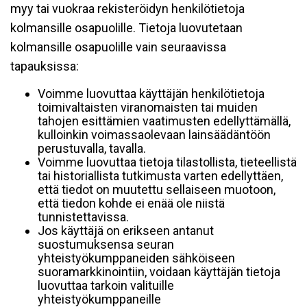
myy tai vuokraa rekisteröidyn henkilötietoja
kolmansille osapuolille. Tietoja luovutetaan
kolmansille osapuolille vain seuraavissa
tapauksissa:
Voimme luovuttaa käyttäjän henkilötietoja
toimivaltaisten viranomaisten tai muiden
tahojen esittämien vaatimusten edellyttämällä,
kulloinkin voimassaolevaan lainsäädäntöön
perustuvalla, tavalla.
Voimme luovuttaa tietoja tilastollista, tieteellistä
tai historiallista tutkimusta varten edellyttäen,
että tiedot on muutettu sellaiseen muotoon,
että tiedon kohde ei enää ole niistä
tunnistettavissa.
Jos käyttäjä on erikseen antanut
suostumuksensa seuran
yhteistyökumppaneiden sähköiseen
suoramarkkinointiin, voidaan käyttäjän tietoja
luovuttaa tarkoin valituille
yhteistyökumppaneille