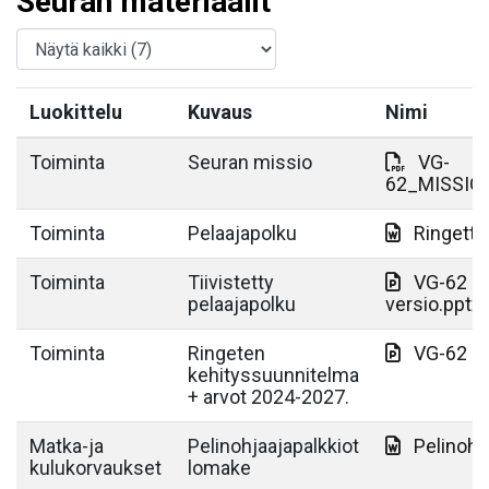
Seuran materiaalit
Luokittelu
Kuvaus
Nimi
Toiminta
Seuran missio
VG-
62_MISSIO
Toiminta
Pelaajapolku
Ringette
Toiminta
Tiivistetty
VG-62 Ri
pelaajapolku
versio.pptx
Toiminta
Ringeten
VG-62 Ri
kehityssuunnitelma
+ arvot 2024-2027.
Matka-ja
Pelinohjaajapalkkiot
Pelinohj
kulukorvaukset
lomake