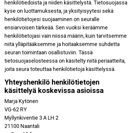
henkilötiedoista ja niiden käsittelystä. Tietosuojassa
kyse on luottamuksesta, ja yksityisyytesi sekä
henkilötietojesi suojaaminen on seuralle
ensiarvoisen tärkeää. Sen vuoksi keräämme
henkilötietojasi vain niissä määrin, kuin tarvitsemme
niitä ylläpitääksemme ja hoitaaksemme suhdetta
seuran toimintaan osallistuviin. Tässä
tietosuojaselosteessa on käsitelty niitä periaatteita,
joita seura toteuttaa henkilötietoja käsittelyssä.
Yhteyshenkilö henkilötietojen
käsittelyä koskevissa asioissa
Marja Kytönen
VG-62 RY
Myllynkiventie 3 A LH 2
21100 Naantali