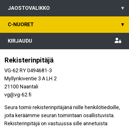
JAOSTOVALIKKO
▾
C-NUORET
▾
KIRJAUDU
Rekisterinpitäjä
VG-62 RY 0494681-3
Myllynkiventie 3 A LH 2
21100 Naantali
vg@vg-62.fi
Seura toimii rekisterinpitäjänä niille henkilötiedoille,
joita keräämme seuran toimintaan osallistuvista.
Rekisterinpitäjä on vastuussa sille annetuista