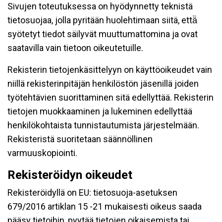
Sivujen toteutuksessa on hyödynnetty teknistä
tietosuojaa, jolla pyritään huolehtimaan siitä, että̈
syötetyt tiedot säilyvät muuttumattomina ja ovat
saatavilla vain tietoon oikeutetuille.
Rekisterin tietojenkäsittelyyn on käyttöoikeudet vain
niillä rekisterinpitäjän henkilöstön jäsenillä joiden
työtehtävien suorittaminen sitä edellyttää. Rekisterin
tietojen muokkaaminen ja lukeminen edellyttää
henkilökohtaista tunnistautumista järjestelmään.
Rekisteristä suoritetaan säännöllinen
varmuuskopiointi.
Rekisteröidyn oikeudet
Rekisteröidyllä on EU: tietosuoja-asetuksen
679/2016 artiklan 15 -21 mukaisesti oikeus saada
pääsy tietoihin, pyytää tietojen oikaisemista tai