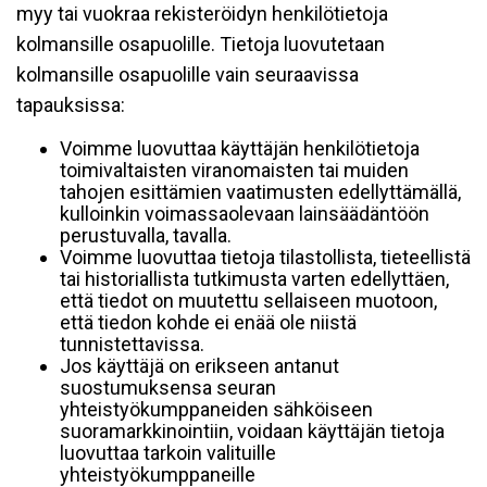
myy tai vuokraa rekisteröidyn henkilötietoja
kolmansille osapuolille. Tietoja luovutetaan
kolmansille osapuolille vain seuraavissa
tapauksissa:
Voimme luovuttaa käyttäjän henkilötietoja
toimivaltaisten viranomaisten tai muiden
tahojen esittämien vaatimusten edellyttämällä,
kulloinkin voimassaolevaan lainsäädäntöön
perustuvalla, tavalla.
Voimme luovuttaa tietoja tilastollista, tieteellistä
tai historiallista tutkimusta varten edellyttäen,
että tiedot on muutettu sellaiseen muotoon,
että tiedon kohde ei enää ole niistä
tunnistettavissa.
Jos käyttäjä on erikseen antanut
suostumuksensa seuran
yhteistyökumppaneiden sähköiseen
suoramarkkinointiin, voidaan käyttäjän tietoja
luovuttaa tarkoin valituille
yhteistyökumppaneille