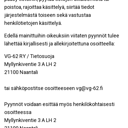
poistoa, rajoittaa käsittelyä, siirtää tiedot
järjestelmästä toiseen sekä vastustaa
henkilötietojen käsittelyä.
Edellä mainittuihin oikeuksiin viitaten pyynnöt tulee
lähettää kirjallisesti ja allekirjoitettuna osoitteella:
VG-62 RY / Tietosuoja
Myllynkiventie 3 A LH 2
21100 Naantali
tai sähköpostitse osoitteeseen vg@vg-62.fi
Pyynnöt voidaan esittää myös henkilökohtaisesti
osoitteessa
Myllynkiventie 3 A LH 2