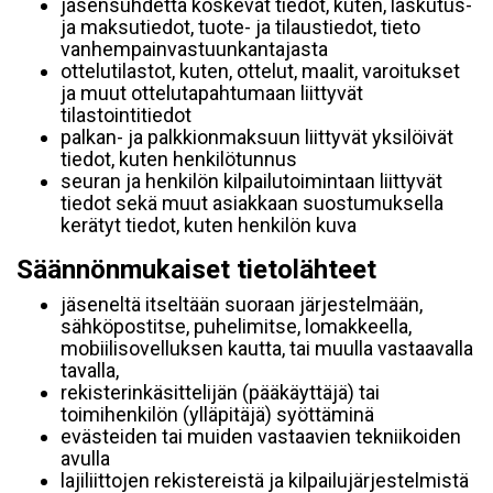
jäsensuhdetta koskevat tiedot, kuten, laskutus-
ja maksutiedot, tuote- ja tilaustiedot, tieto
vanhempainvastuunkantajasta
ottelutilastot, kuten, ottelut, maalit, varoitukset
ja muut ottelutapahtumaan liittyvät
tilastointitiedot
palkan- ja palkkionmaksuun liittyvät yksilöivät
tiedot, kuten henkilötunnus
seuran ja henkilön kilpailutoimintaan liittyvät
tiedot sekä muut asiakkaan suostumuksella
kerätyt tiedot, kuten henkilön kuva
Säännönmukaiset tietolähteet
jäseneltä itseltään suoraan järjestelmään,
sähköpostitse, puhelimitse, lomakkeella,
mobiilisovelluksen kautta, tai muulla vastaavalla
tavalla,
rekisterinkäsittelijän (pääkäyttäjä) tai
toimihenkilön (ylläpitäjä) syöttäminä
evästeiden tai muiden vastaavien tekniikoiden
avulla
lajiliittojen rekistereistä ja kilpailujärjestelmistä