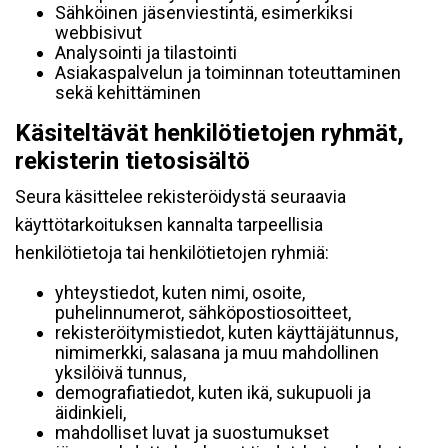
Sähköinen jäsenviestintä, esimerkiksi
webbisivut
Analysointi ja tilastointi
Asiakaspalvelun ja toiminnan toteuttaminen
sekä kehittäminen
Käsiteltävät henkilötietojen ryhmät,
rekisterin tietosisältö
Seura käsittelee rekisteröidystä seuraavia
käyttötarkoituksen kannalta tarpeellisia
henkilötietoja tai henkilötietojen ryhmiä:
yhteystiedot, kuten nimi, osoite,
puhelinnumerot, sähköpostiosoitteet,
rekisteröitymistiedot, kuten käyttäjätunnus,
nimimerkki, salasana ja muu mahdollinen
yksilöivä tunnus,
demografiatiedot, kuten ikä, sukupuoli ja
äidinkieli,
mahdolliset luvat ja suostumukset