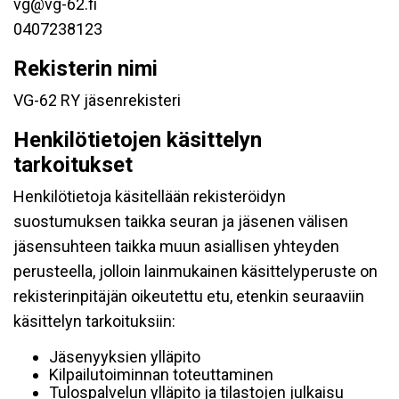
vg@vg-62.fi
0407238123
Rekisterin nimi
VG-62 RY jäsenrekisteri
Henkilötietojen käsittelyn
tarkoitukset
Henkilötietoja käsitellään rekisteröidyn
suostumuksen taikka seuran ja jäsenen välisen
jäsensuhteen taikka muun asiallisen yhteyden
perusteella, jolloin lainmukainen käsittelyperuste on
rekisterinpitäjän oikeutettu etu, etenkin seuraaviin
käsittelyn tarkoituksiin:
Jäsenyyksien ylläpito
Kilpailutoiminnan toteuttaminen
Tulospalvelun ylläpito ja tilastojen julkaisu