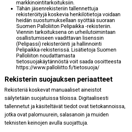
markkinointitarkoituksiin.
Tähän jäsenrekisteriin tallennettuja
rekisteröityjä koskevia henkilötietoja voidaan
heidän suostumuksellaan syöttää suoraan
Suomen Palloliiton Pelipaikka -rekisteriin.
Viennin tarkoituksena on urheilutoimintaan
osallistumiseen vaadittavan lisenssin
(Pelipassi) rekisteröinti ja hallinnointi
Pelipaikka-rekisterissä. Lisätietoja Suomen
Palloliiton noudattamasta
tietosuojakäytännöstä voit saada osoitteesta
https://www.palloliitto.fi/tietosuoja/
Rekisterin suojauksen periaatteet
Rekisteriä koskevat manuaaliset aineistot
säilytetään suojatuissa tiloissa. Digitaalisesti
tallennetut ja käsiteltävät tiedot ovat tietokannoissa,
jotka ovat palomuurein, salasanoin ja muiden
teknisten keinojen avulla suojattuja.