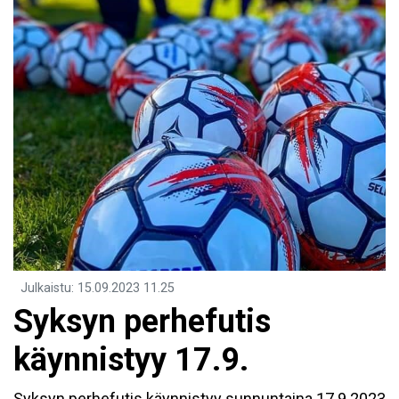
Julkaistu
:
15.09.2023
11.25
Syksyn perhefutis
käynnistyy 17.9.
Syksyn perhefutis käynnistyy sunnuntaina 17.9.2023