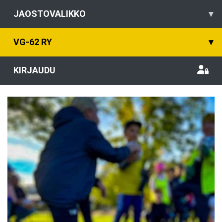
JAOSTOVALIKKO
▾
VG-62 RY
▾
KIRJAUDU