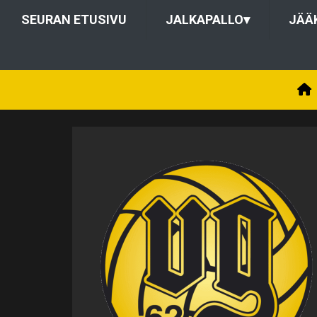
SEURAN ETUSIVU
JALKAPALLO
▾
JÄÄ