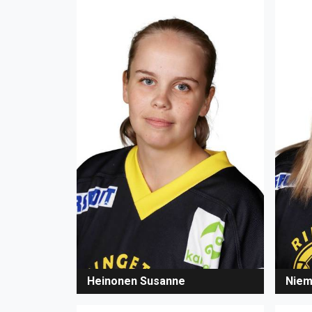
Heinonen Susanne
Niem