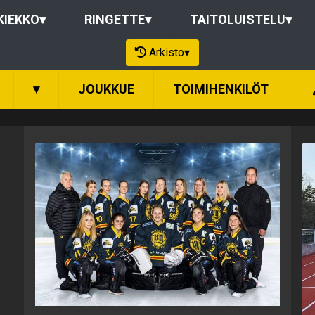
KIEKKO
▾
RINGETTE
▾
TAITOLUISTELU
▾
Arkisto
▾
▾
JOUKKUE
TOIMIHENKILÖT