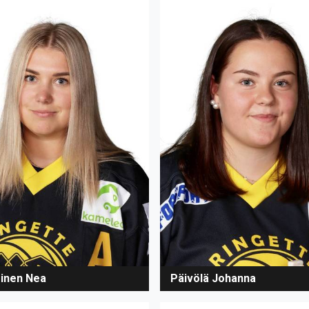
inen Nea
Päivölä Johanna