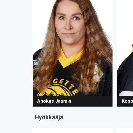
Ahokas Jasmin
Koso
Hyökkääjä