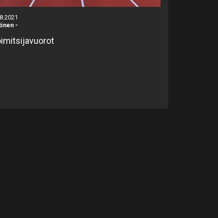
.8.2021
tinen
-
imitsijavuorot