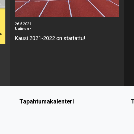
26.5.2021
Uutinen
-
Kausi 2021-2022 on startattu!
Tapahtumakalenteri
T