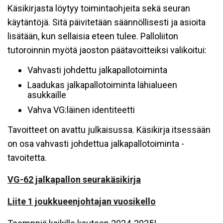
Käsikirjasta löytyy toimintaohjeita sekä seuran
käytäntöjä. Sitä päivitetään säännöllisesti ja asioita
lisätään, kun sellaisia eteen tulee. Palloliiton
tutoroinnin myötä jaoston päätavoitteiksi valikoitui:
Vahvasti johdettu jalkapallotoiminta
Laadukas jalkapallotoiminta lähialueen
asukkaille
Vahva VG:läinen identiteetti
Tavoitteet on avattu julkaisussa. Käsikirja itsessään
on osa vahvasti johdettua jalkapallotoiminta -
tavoitetta.
VG-62 jalkapallon seurakäsikirja
Liite 1 joukkueenjohtajan vuosikello