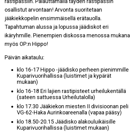
rastipassiin. Palauttamalla täyden rastipassin
osallistut arvontaan! Arvonta suoritetaan
jääkiekkopelin ensimmäisellä erätauolla.
Tapahtuman alussa ja lopussa jäädiskot eri
ikäryhmille. Pienempien diskossa menossa mukana
myös OP:n Hippo!
Päivän aikataulu:
klo 16-17 Hippo -jäädisko perheen pienimmille
Kuparivuorihallissa (luistimet ja kypärät
mukaan)
klo 16-18 Eri lajien rastipisteet urheilukentällä
(sateen sattuessa Urheilutalolla)
klo 17.30 Jääkiekon miesten II divisioonan peli
VG-62-Haka Aurinkoareenalla (vapaa pääsy)
klo 18.50-20.15 Jäädisko alakouluikäisille
Kuparivuorihallissa (luistimet mukaan)