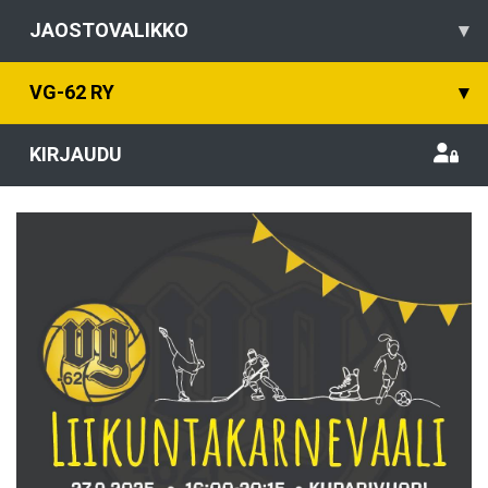
JAOSTOVALIKKO
▾
VG-62 RY
▾
KIRJAUDU