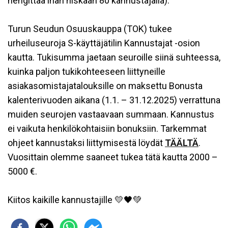
hengittää ihan niskaan 80 kannustajalla).
Turun Seudun Osuuskauppa (TOK) tukee
urheiluseuroja S-käyttäjätilin Kannustajat -osion
kautta. Tukisumma jaetaan seuroille siinä suhteessa,
kuinka paljon tukikohteeseen liittyneille
asiakasomistajatalouksille on maksettu Bonusta
kalenterivuoden aikana (1.1. – 31.12.2025) verrattuna
muiden seurojen vastaavaan summaan. Kannustus
ei vaikuta henkilökohtaisiin bonuksiin. Tarkemmat
ohjeet kannustaksi liittymisestä löydät
TÄÄLTÄ
.
Vuosittain olemme saaneet tukea tätä kautta 2000 –
5000 €.
Kiitos kaikille kannustajille 💛🖤💚