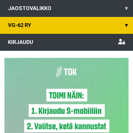
JAOSTOVALIKKO
▾
VG-62 RY
▾
KIRJAUDU